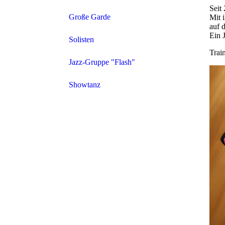
Seit
Große Garde
Mit 
auf 
Ein 
Solisten
Trai
Jazz-Gruppe "Flash"
Showtanz