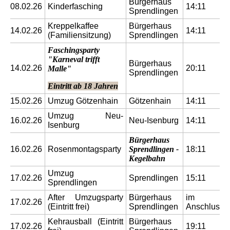
Bürgerhaus
08.02.26
Kinderfasching
14:11
Sprendlingen
Kreppelkaffee
Bürgerhaus
14.02.26
14:11
(Familiensitzung)
Sprendlingen
Faschingsparty
"Karneval trifft
Bürgerhaus
14.02.26
20:11
Malle"
Sprendlingen
Eintritt ab 18 Jahren
15.02.26
Umzug Götzenhain
Götzenhain
14:11
Umzug Neu-
16.02.26
Neu-Isenburg
14:11
Isenburg
Bürgerhaus
16.02.26
Rosenmontagsparty
Sprendlingen -
18:11
Kegelbahn
Umzug
17.02.26
Sprendlingen
15:11
Sprendlingen
After Umzugsparty
Bürgerhaus
im
17.02.26
(Eintritt frei)
Sprendlingen
Anschluss
Kehrausball (Eintritt
Bürgerhaus
17.02.26
19:11